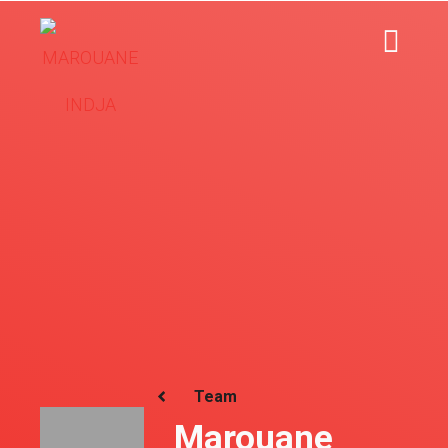
Team
Marouane