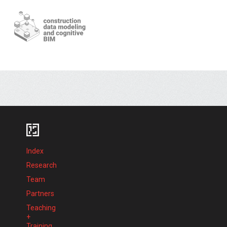
Index
Research
Team
Partners
Teaching
+
Training